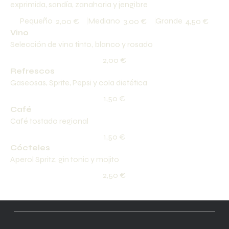
exprimida, sandía, zanahoria y jengibre
Pequeño
Mediano
Grande
2,00 €
3,00 €
4,50 €
Vino
Selección de vino tinto, blanco y rosado
2,00 €
Refrescos
Gaseosas, Sprite, Pepsi y cola dietética
1,50 €
Café
Café tostado regional
1,50 €
Cócteles
Aperol Spritz, gin tonic y mojito
2,50 €