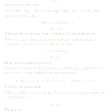
Pescado del día
Pescado fresco del día acompañado con espárragos y
crema de boniato
Pescado
Mariscos
8,00 €
Filete de ternera con costra de cacahuete
Filete jugoso y tierno cocinado al punto de cocción
deseado, servido con vegetales al vapor
Cacahuetes
8,00 €
Hamburguesa clásica
Nuestra hamburguesa clásica con lechuga, pepinillos y
tomates, con guarnición de patatas fritas
Setas
Pollo
Ternera
7,00 €
7,50 €
9,00 €
Filete empanado
Filete crujiente y dorado por fuera, rebozado con hierbas
y parmesano
4,00 €
Postres